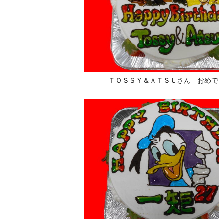
ＴＯＳＳＹ＆ＡＴＳＵさん おめで