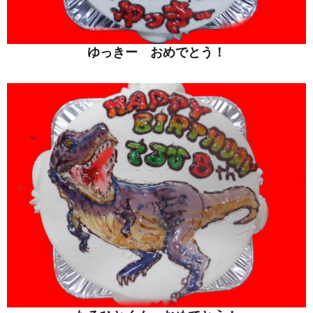
ゆっきー おめでとう！