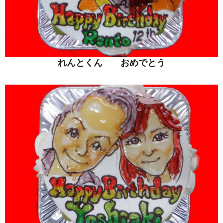
れんとくん おめでとう