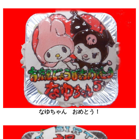
なゆちゃん おめとう！