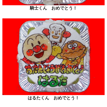
騎士くん おめでとう！
はるたくん おめでとう！