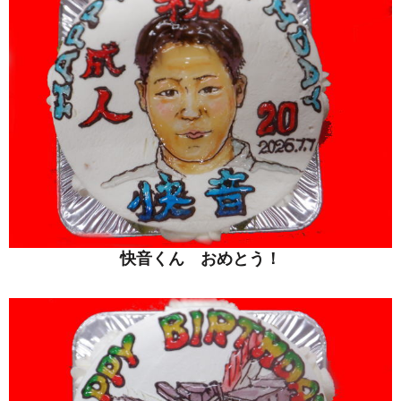
快音くん おめとう！