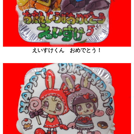
えいすけくん おめでとう！