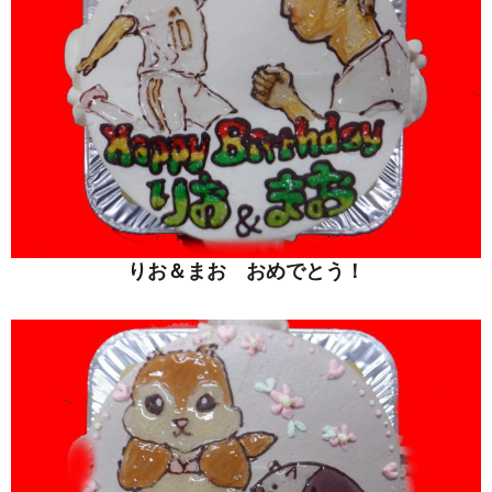
りお＆まお おめでとう！