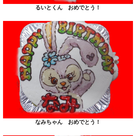
るいとくん おめでとう！
なみちゃん おめでとう！