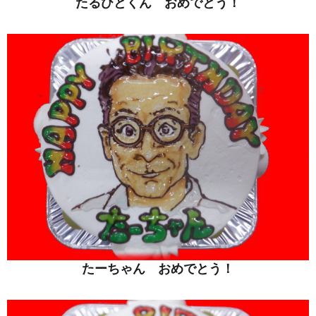
たるひとくん おめでとう！
たーちゃん おめでとう！