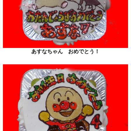
あすなちゃん おめでとう！