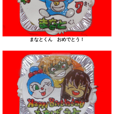
まなとくん おめでとう！