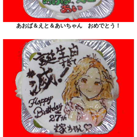
あおば＆えと＆あいちゃん おめでとう！