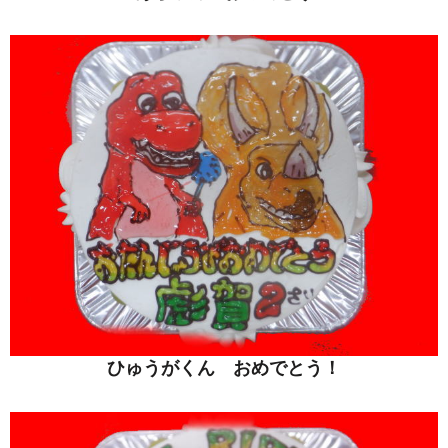
ひゅうがくん おめでとう！