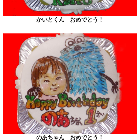
かいとくん おめでとう！
のあちゃん おめでとう！