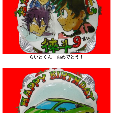
らいとくん おめでとう！