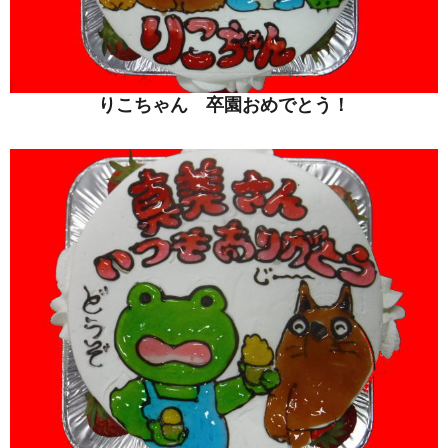
りこちゃん 卒園おめでとう！