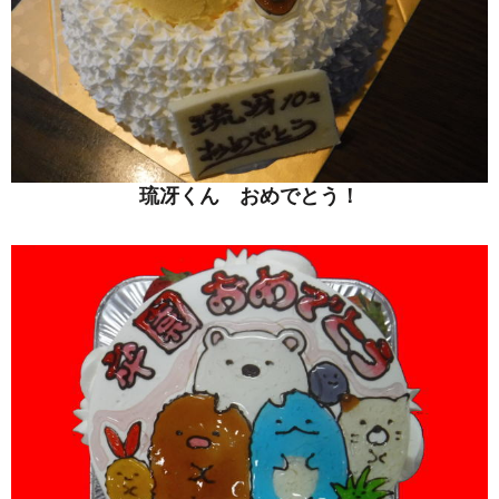
琉冴くん おめでとう！