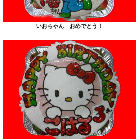
いおちゃん おめでとう！