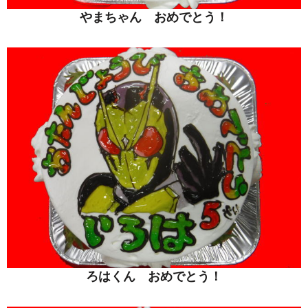
やまちゃん おめでとう！
ろはくん おめでとう！