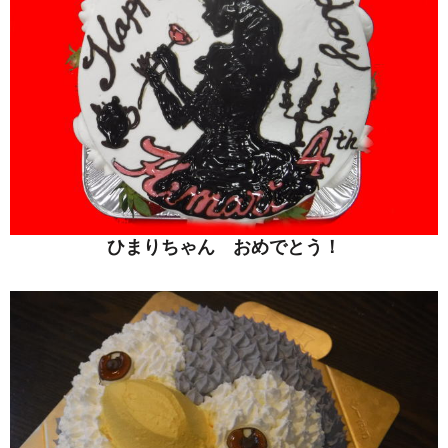
ひまりちゃん おめでとう！