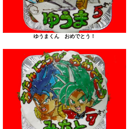
ゆうまくん おめでとう！