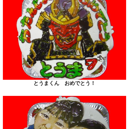
とうまくん おめでとう！