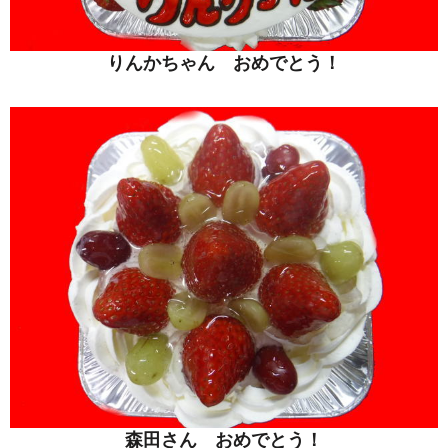
りんかちゃん おめでとう！
森田さん おめでとう！