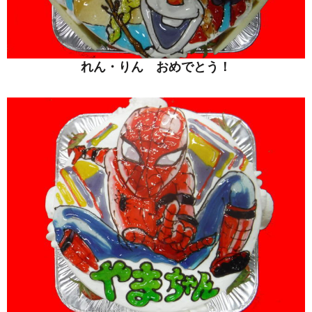
れん・りん おめでとう！