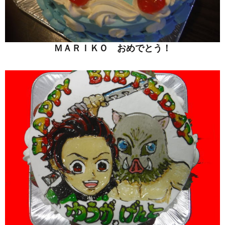
ＭＡＲＩＫＯ おめでとう！