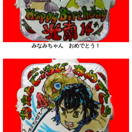
みなみちゃん おめでとう！