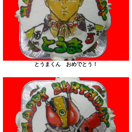
とうまくん おめでとう！