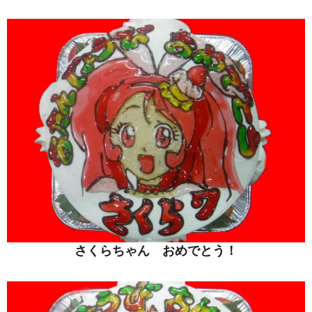
さくらちゃん おめでとう！