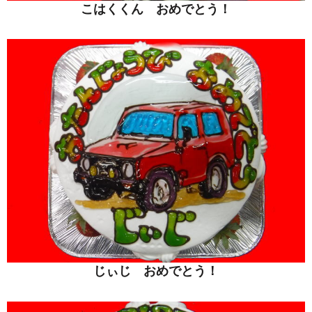
こはくくん おめでとう！
じぃじ おめでとう！