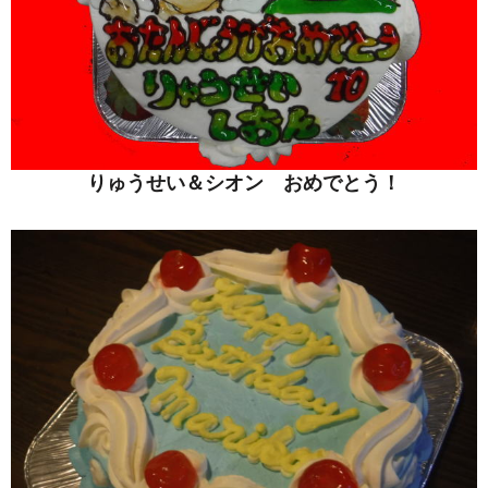
りゅうせい＆シオン おめでとう！