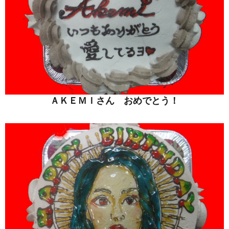
ＡＫＥＭＩさん おめでとう！