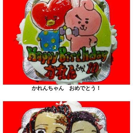
かれんちゃん おめでとう！