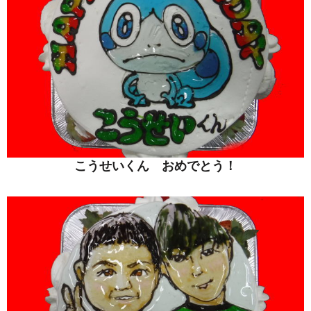
こうせいくん おめでとう！