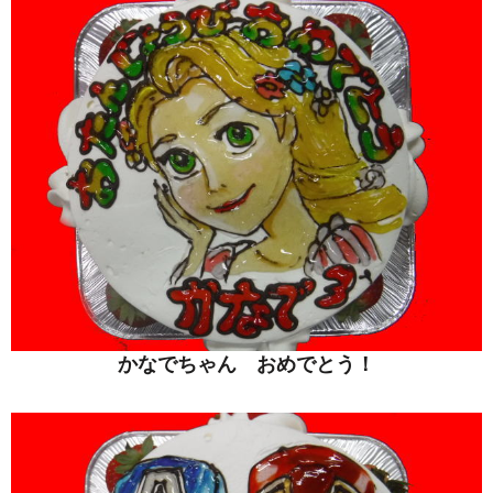
かなでちゃん おめでとう！