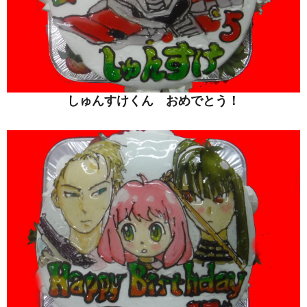
しゅんすけくん おめでとう！