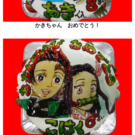
かきちゃん おめでとう！