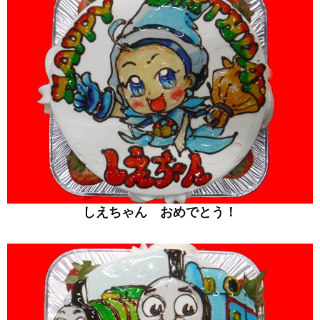
しえちゃん おめでとう！