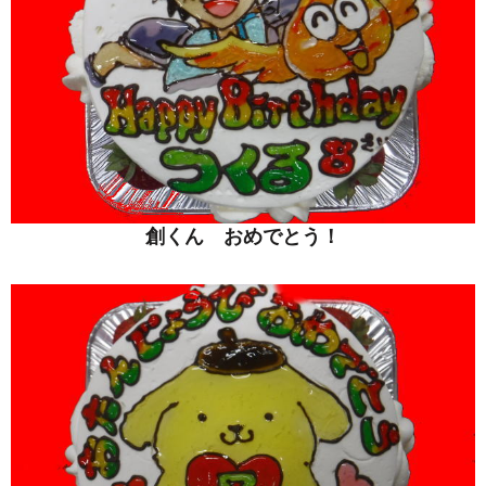
創くん おめでとう！