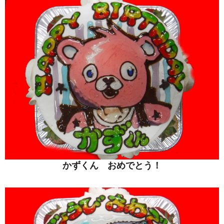
かずくん おめでとう！