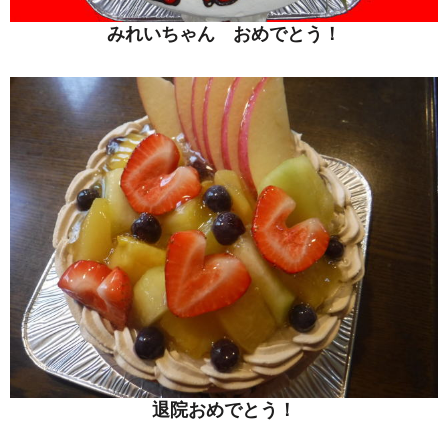
みれいちゃん おめでとう！
退院おめでとう！