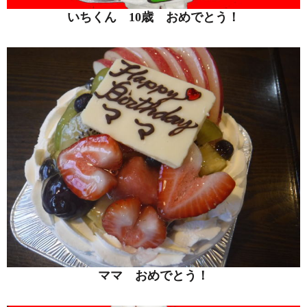
いちくん 10歳 おめでとう！
ママ おめでとう！