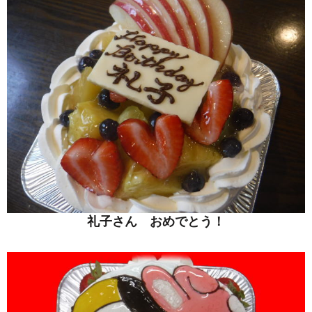
礼子さん おめでとう！