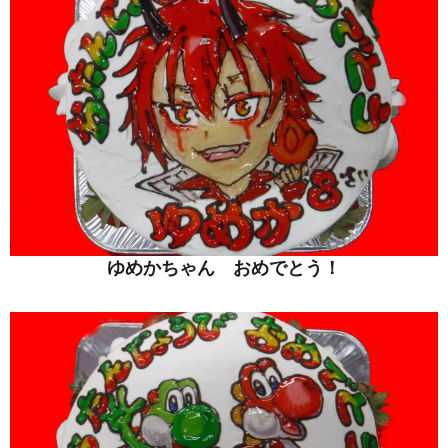
ゆめかちゃん おめでとう！