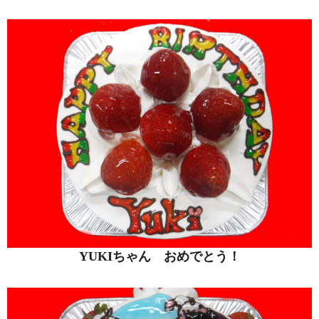
YUKIちゃん おめでとう！