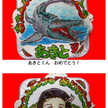
あきとくん おめでとう！