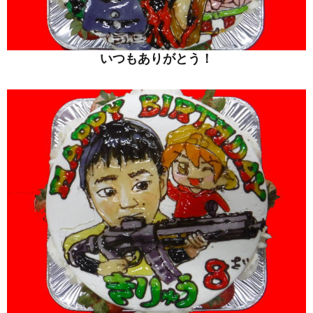
いつもありがとう！