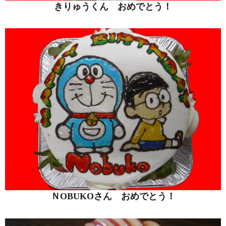
きりゅうくん おめでとう！
ＮOBUKOさん おめでとう！