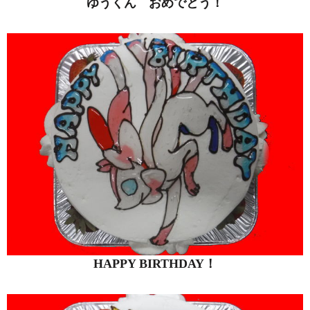
ゆうくん おめでとう！
HAPPY BIRTHDAY！