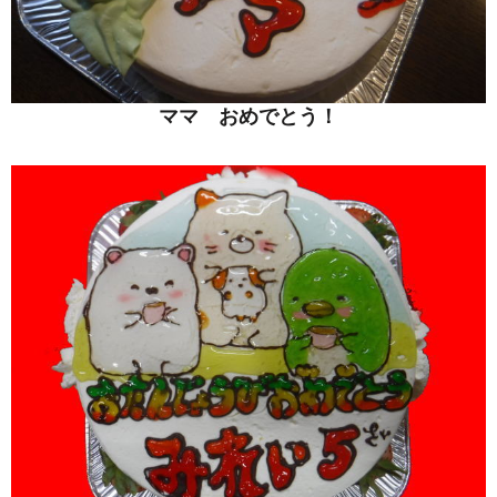
ママ おめでとう！