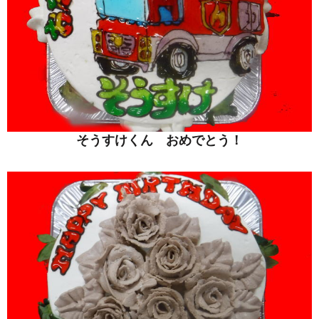
そうすけくん おめでとう！