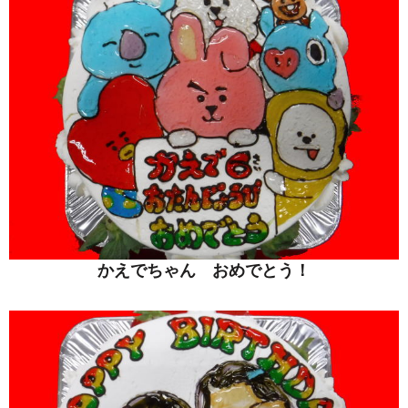
かえでちゃん おめでとう！