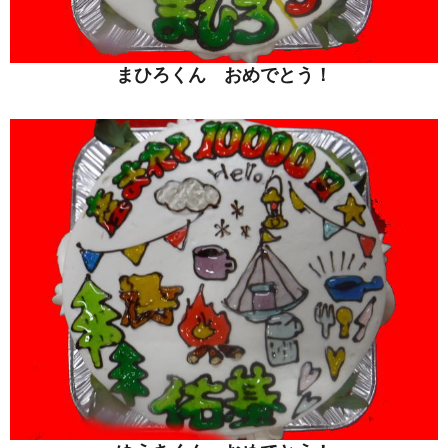
まひろくん おめでとう！