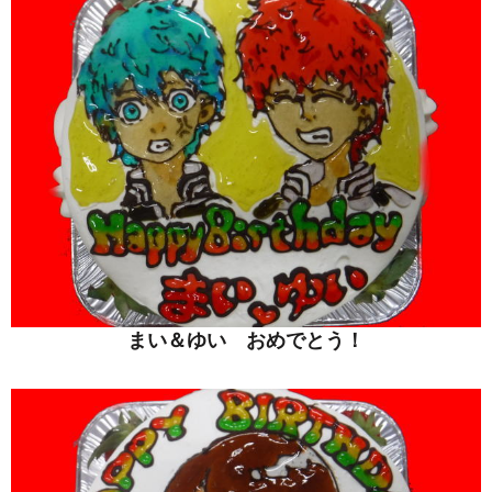
まい＆ゆい おめでとう！