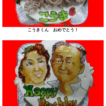
こうきくん おめでとう！