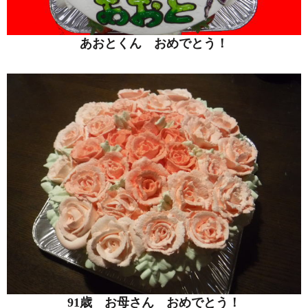
あおとくん おめでとう！
91歳 お母さん おめでとう！