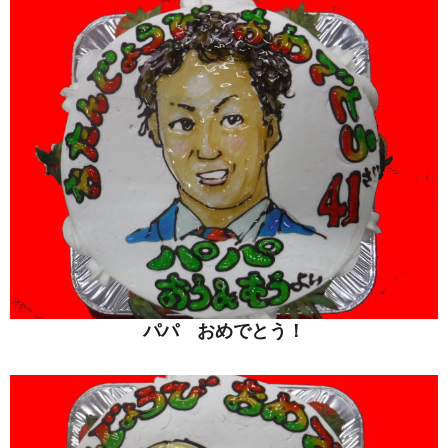
パパ おめでとう！