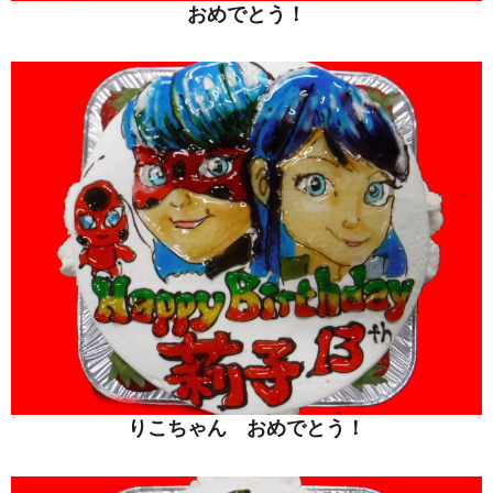
おめでとう！
りこちゃん おめでとう！