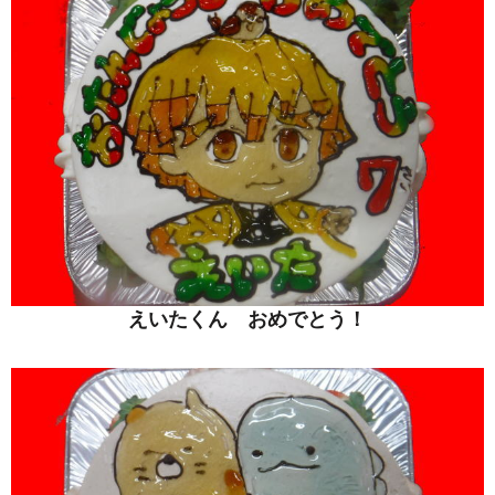
えいたくん おめでとう！