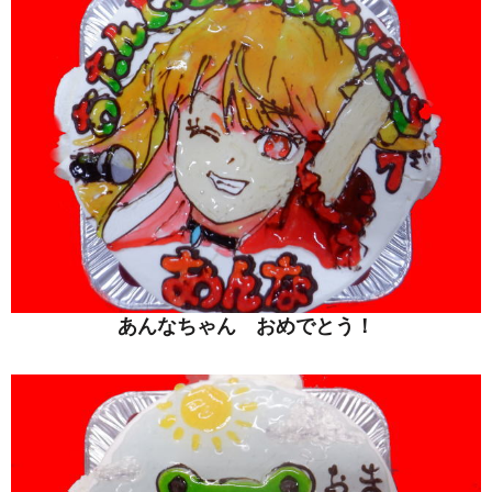
あんなちゃん おめでとう！