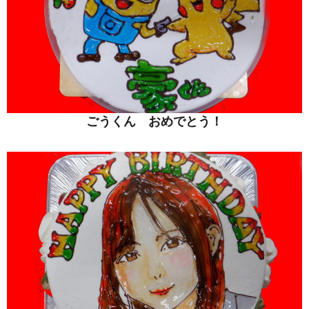
ごうくん おめでとう！