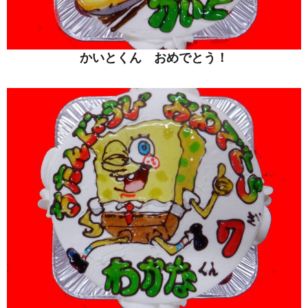
かいとくん おめでとう！