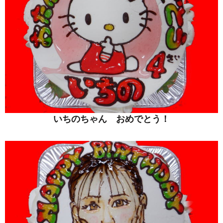
いちのちゃん おめでとう！