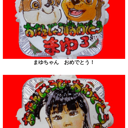
まゆちゃん おめでとう！