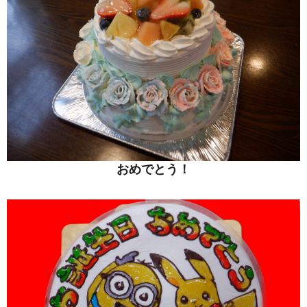
おめでとう！