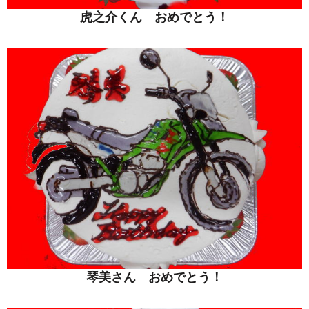
虎之介くん おめでとう！
琴美さん おめでとう！