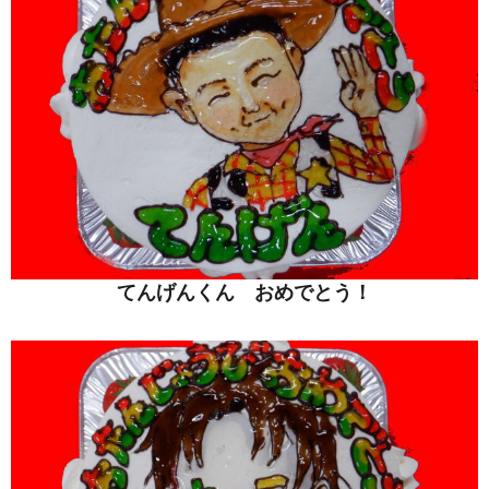
てんげんくん おめでとう！