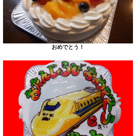
おめでとう！