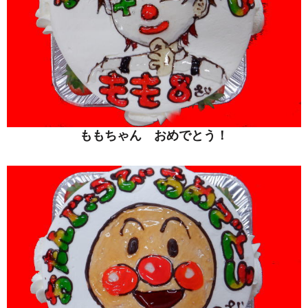
ももちゃん おめでとう！