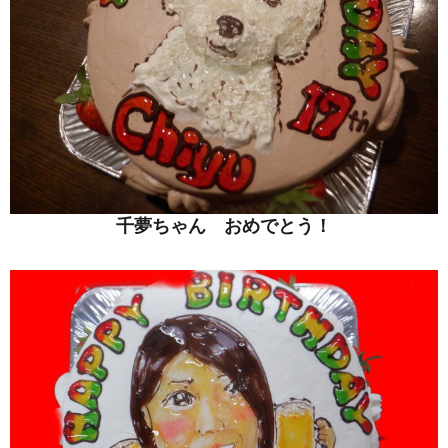
千夢ちゃん おめでとう！