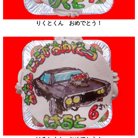
りくとくん おめでとう！