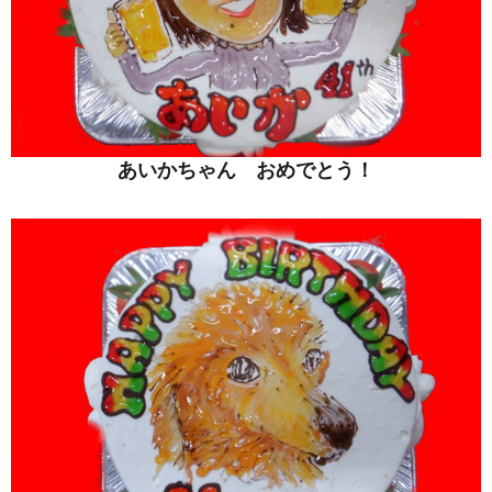
あいかちゃん おめでとう！