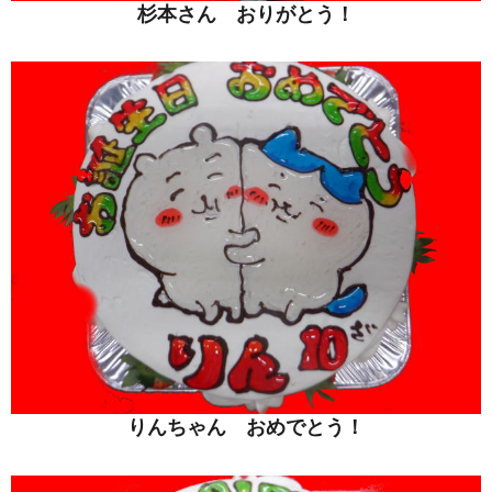
杉本さん おりがとう！
りんちゃん おめでとう！