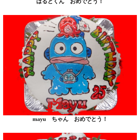
はるとくん おめでとう！
mayu ちゃん おめでとう！