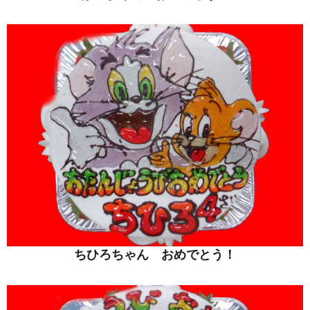
ちひろちゃん おめでとう！