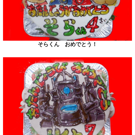
そらくん おめでとう！