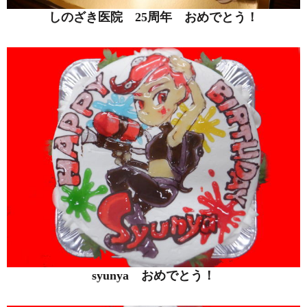
しのざき医院 25周年 おめでとう！
syunya おめでとう！