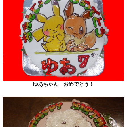
ゆあちゃん おめでとう！