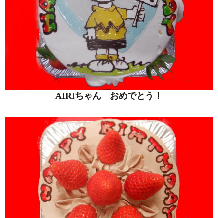
AIRIちゃん おめでとう！