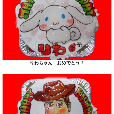
りわちゃん おめでとう！