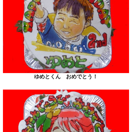
ゆめとくん おめでとう！