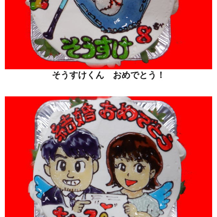
そうすけくん おめでとう！