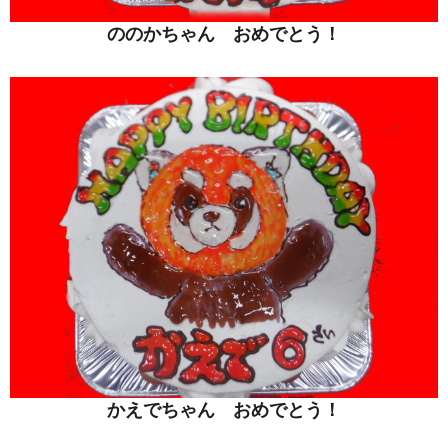
ののかちゃん おめでとう！
かえでちゃん おめでとう！