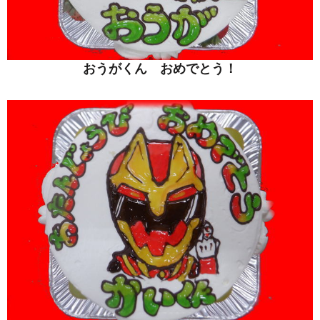
おうがくん おめでとう！