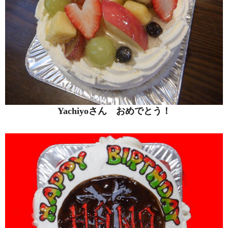
Yachiyoさん おめでとう！