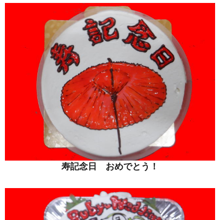
寿記念日 おめでとう！