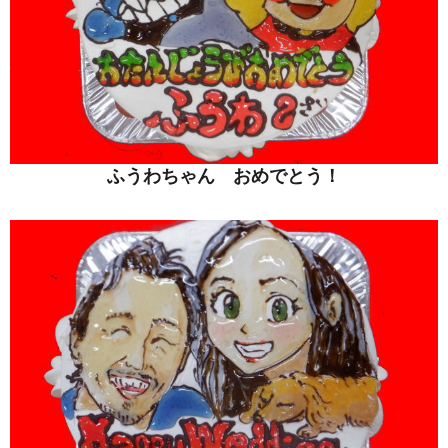
ふうわちゃん おめでとう！