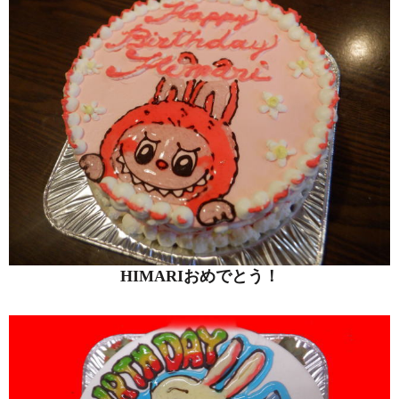
HIMARIおめでとう！