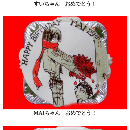
すいちゃん おめでとう！
MAIちゃん おめでとう！