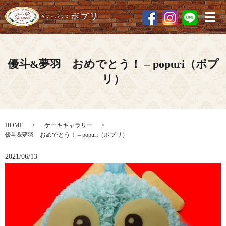
メ
優斗&夢羽 おめでとう！ – popuri（ポプ
リ）
HOME
ケーキギャラリー
優斗&夢羽 おめでとう！ – popuri（ポプリ）
2021/06/13