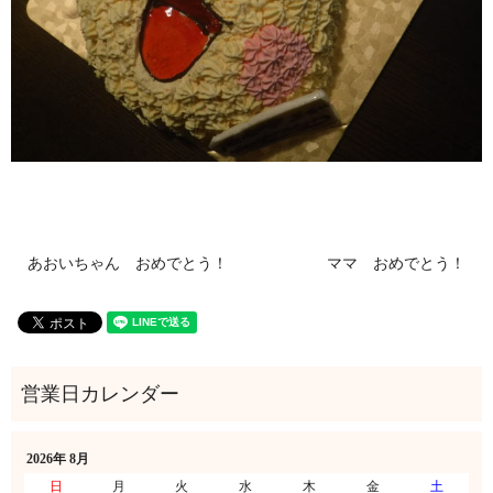
あおいちゃん おめでとう！
ママ おめでとう！
2026年 8月
日
月
火
水
木
金
土