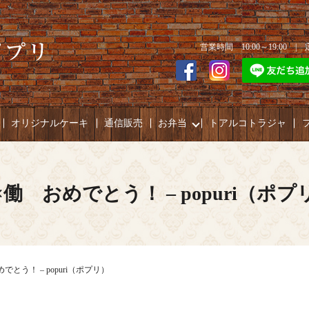
営業時間 10:00～19:00 
オリジナルケーキ
通信販売
お弁当
トアルコトラジャ
×働 おめでとう！ – popuri（ポプ
でとう！ – popuri（ポプリ）