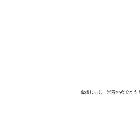
金雄じぃじ 米寿おめでとう