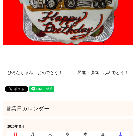
ひろなちゃん おめでとう！
昇進・快気 おめでとう！
2026年 8月
日
月
火
水
木
金
土