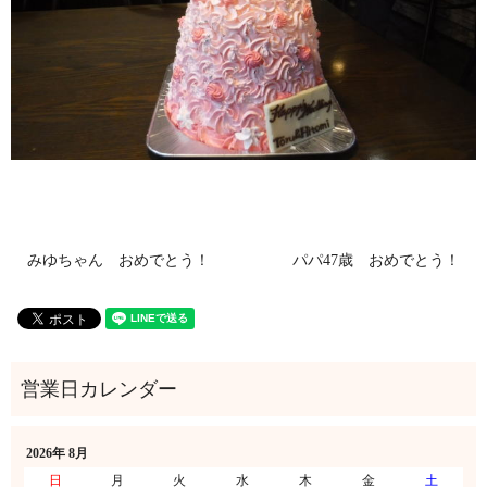
みゆちゃん おめでとう！
パパ47歳 おめでとう！
2026年 8月
日
月
火
水
木
金
土