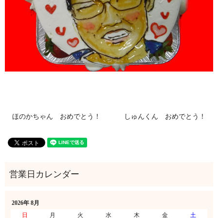
ほのかちゃん おめでとう！
しゅんくん おめでとう！
2026年 8月
日
月
火
水
木
金
土