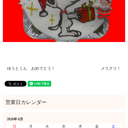
ゆうとくん おめでとう！
メリクリ！
2026年 8月
日
月
火
水
木
金
土