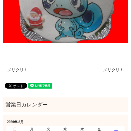
メリクリ！
メリクリ！
2026年 8月
日
月
火
水
木
金
土