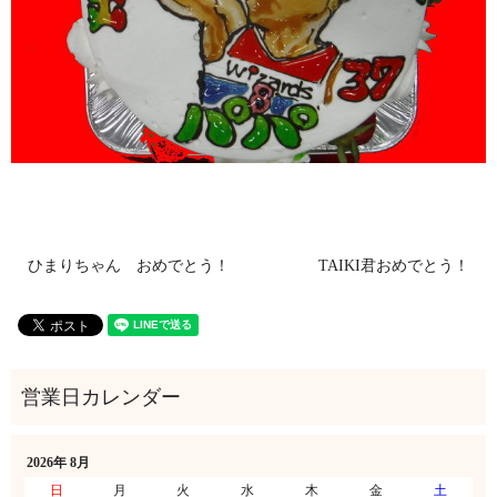
ひまりちゃん おめでとう！
TAIKI君おめでとう！
2026年 8月
日
月
火
水
木
金
土