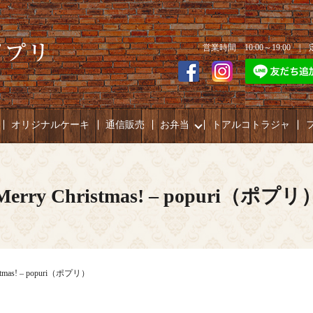
営業時間 10:00～19:00 
オリジナルケーキ
通信販売
お弁当
トアルコトラジャ
Merry Christmas! – popuri（ポプリ
istmas! – popuri（ポプリ）